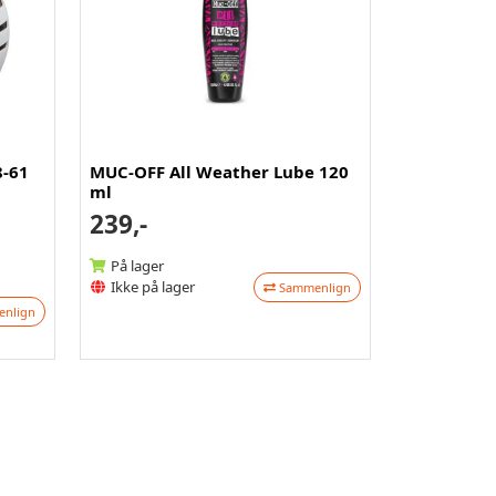
8-61
MUC-OFF All Weather Lube 120
ml
239,-
På lager
Ikke på lager
Sammenlign
nlign