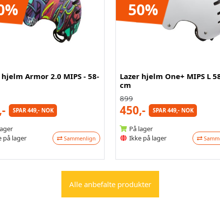
0%
50%
 hjelm Armor 2.0 MIPS - 58-
Lazer hjelm One+ MIPS L 5
cm
899
,-
450,-
SPAR 449,- NOK
SPAR 449,- NOK
lager
På lager
 på lager
Ikke på lager
Sammenlign
Samme
Alle anbefalte produkter