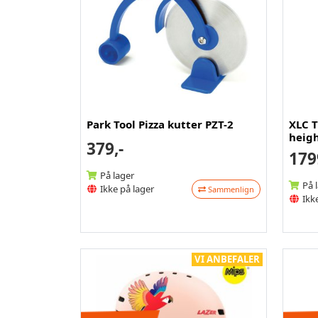
Park Tool Pizza kutter PZT-2
XLC T
heigh
379,-
179
På lager
På 
Ikke på lager
Sammenlign
Ikke
VI ANBEFALER