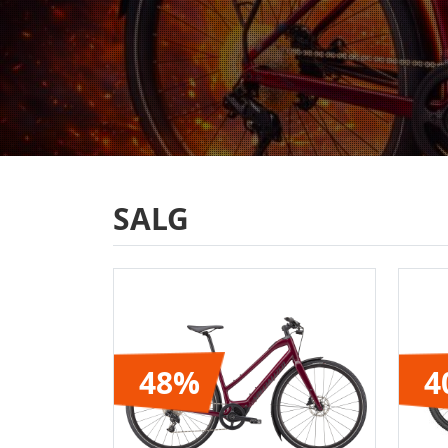
SALG
48%
4