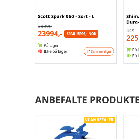
Scott Spark 960 - Sort - L
Shim
Dura-
39990
449
23994,-
SPAR 15996,- NOK
225
På lager
På 
Ikke på lager
Sammenlign
På 
ANBEFALTE PRODUKT
VI ANBEFALER