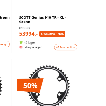
 Grønn
SCOTT Genius 910 TR - XL -
Grønn
89990
53994,-
SPAR 35996,- NOK
På lager
nlign
Ikke på lager
Sammenlign
50%