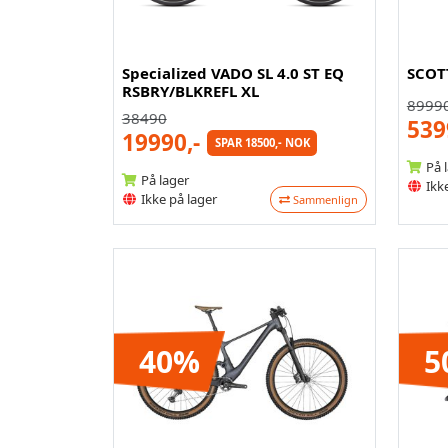
Specialized VADO SL 4.0 ST EQ
SCOTT
RSBRY/BLKREFL XL
8999
38490
539
19990,-
SPAR 18500,- NOK
På 
På lager
Ikke
Ikke på lager
Sammenlign
40%
5