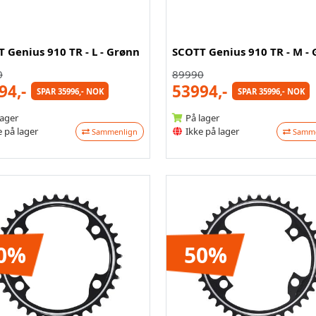
 Genius 910 TR - L - Grønn
SCOTT Genius 910 TR - M -
0
89990
94,-
53994,-
SPAR 35996,- NOK
SPAR 35996,- NOK
lager
På lager
 på lager
Ikke på lager
Sammenlign
Samme
0%
50%