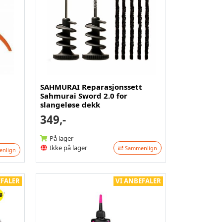
SAHMURAI Reparasjonssett
Sahmurai Sword 2.0 for
slangeløse dekk
349,-
På lager
Ikke på lager
Sammenlign
nlign
EFALER
VI ANBEFALER