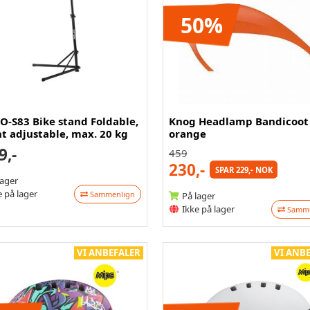
50%
O-S83 Bike stand Foldable,
Knog Headlamp Bandicoot
t adjustable, max. 20 kg
orange
9,-
459
230,-
SPAR 229,- NOK
lager
 på lager
Sammenlign
På lager
Ikke på lager
Samme
VI ANBEFALER
VI ANB