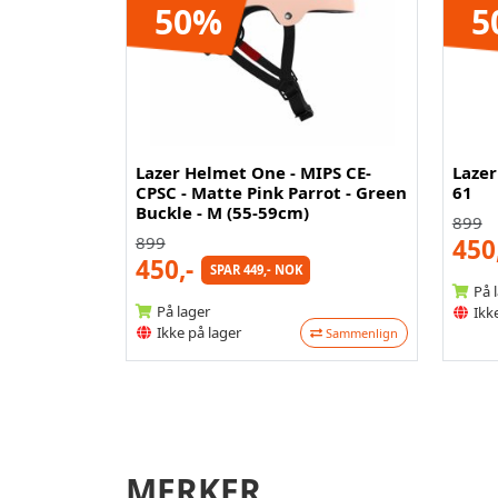
50%
5
Lazer Helmet One - MIPS CE-
Lazer
CPSC - Matte Pink Parrot - Green
61
Buckle - M (55-59cm)
899
899
450
450,-
SPAR 449,- NOK
På 
På lager
Ikke
Ikke på lager
Sammenlign
MERKER