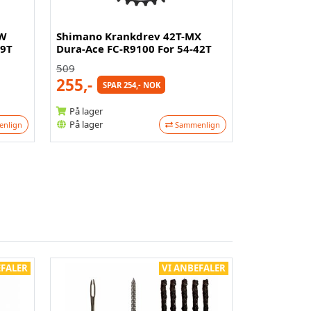
MW
Shimano Krankdrev 42T-MX
39T
Dura-Ace FC-R9100 For 54-42T
509
255,-
SPAR 254,- NOK
På lager
På lager
nlign
Sammenlign
EFALER
VI ANBEFALER