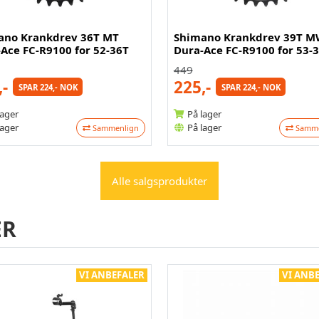
ano Krankdrev 36T MT
Shimano Krankdrev 39T 
Ace FC-R9100 for 52-36T
Dura-Ace FC-R9100 for 53-
449
,-
225,-
SPAR 224,- NOK
SPAR 224,- NOK
lager
På lager
lager
På lager
Sammenlign
Samme
Alle salgsprodukter
ER
VI ANBEFALER
VI ANB