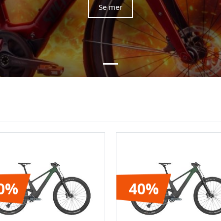
Se mer
0%
40%