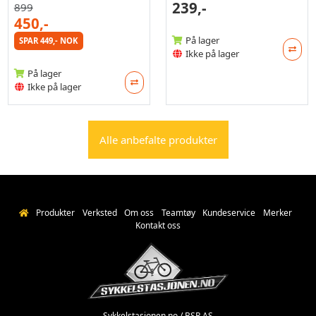
239,-
899
450,-
På lager
SPAR 449,- NOK
Ikke på lager
På lager
Ikke på lager
Alle anbefalte produkter
Produkter
Verksted
Om oss
Teamtøy
Kundeservice
Merker
Kontakt oss
Sykkelstasjonen.no / BSR AS