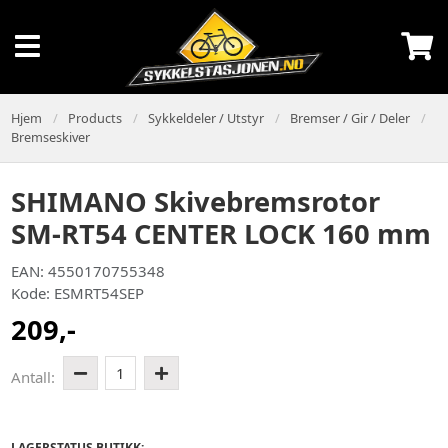
Hjem
Products
Sykkeldeler / Utstyr
Bremser / Gir / Deler
Bremseskiver
SHIMANO Skivebremsrotor
SM-RT54 CENTER LOCK 160 mm
EAN: 4550170755348
Kode: ESMRT54SEP
209,-
1
Antall:
LAGERSTATUS BUTIKK: