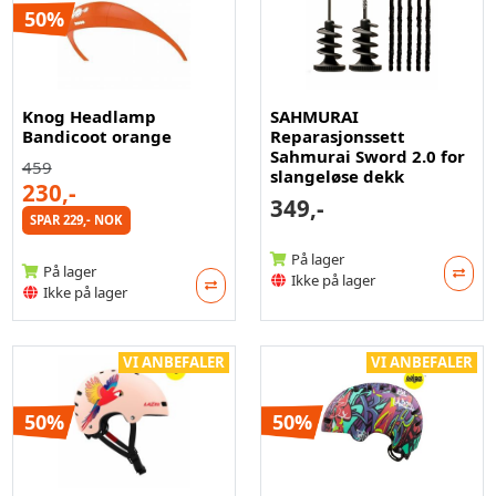
50%
Knog Headlamp
SAHMURAI
Bandicoot orange
Reparasjonssett
Sahmurai Sword 2.0 for
459
slangeløse dekk
230,-
349,-
SPAR 229,- NOK
På lager
På lager
Ikke på lager
Ikke på lager
VI ANBEFALER
VI ANBEFALER
50%
50%