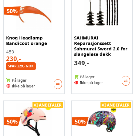
50%
Knog Headlamp
SAHMURAI
Bandicoot orange
Reparasjonssett
Sahmurai Sword 2.0 for
459
slangeløse dekk
230,-
349,-
SPAR 229,- NOK
På lager
På lager
Ikke på lager
Ikke på lager
VI ANBEFALER
VI ANBEFALER
50%
50%