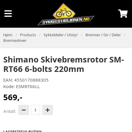
Hjem
Products
Sykkeldeler / Utstyr
Bremser / Gir / Deler
Bremseskiver
Shimano Skivebremsrotor SM-
RT66 6-bolts 220mm
EAN: 4550170888305
Kode: ESMRT66LL
569,-
1
Antall:
LAGERSTATUS BUTIKK: