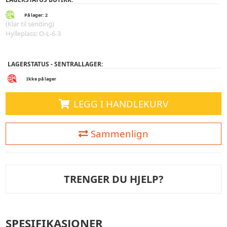
På lager: 2
(Klar til sending)
Hylleplass: O-L-6-3
LAGERSTATUS - SENTRALLAGER:
Ikke på lager
LEGG I HANDLEKURV
Sammenlign
TRENGER DU HJELP?
SPESIFIKASJONER