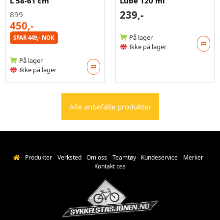
L 58-61 cm
Lube 120 ml
239,-
899
450,-
På lager
SPAR 449,- NOK
Ikke på lager
På lager
Ikke på lager
Alle anbefalte produkter
Produkter
Verksted
Om oss
Teamtøy
Kundeservice
Merker
Kontakt oss