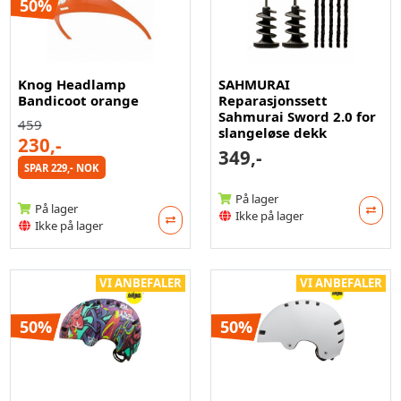
50%
Knog Headlamp
SAHMURAI
Bandicoot orange
Reparasjonssett
Sahmurai Sword 2.0 for
459
slangeløse dekk
230,-
349,-
SPAR 229,- NOK
På lager
På lager
Ikke på lager
Ikke på lager
VI ANBEFALER
VI ANBEFALER
50%
50%