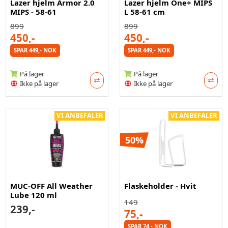
Lazer hjelm Armor 2.0
Lazer hjelm One+ MIPS
MIPS - 58-61
L 58-61 cm
899
899
450,-
450,-
SPAR 449,- NOK
SPAR 449,- NOK
På lager
På lager
Ikke på lager
Ikke på lager
VI ANBEFALER
VI ANBEFALER
50%
MUC-OFF All Weather
Flaskeholder - Hvit
Lube 120 ml
149
239,-
75,-
SPAR 74,- NOK