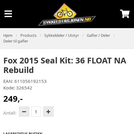
Hjem
Products
Sykkeldeler / Utstyr
Gafler / Deler
Deler til gafler
Fox 2015 Seal Kit: 36 FLOAT NA
Rebuild
EAN: 611056192153
Kode: 326542
249,-
1
Antall:
LAGERSTATUS BUTIKK: