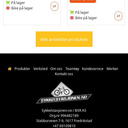
På lager
Ikke på lager
På lager
Ikke på lager
Alle anbefalte produkter
Produkter
Verksted
Om oss
Teamtøy
Kundeservice
Merker
Kontakt oss
Sykkelstasjonen.no / BSR AS
Org.nr 996482189
Stabburveien 7-9, 1617 Fredrikstad
+47 69109810