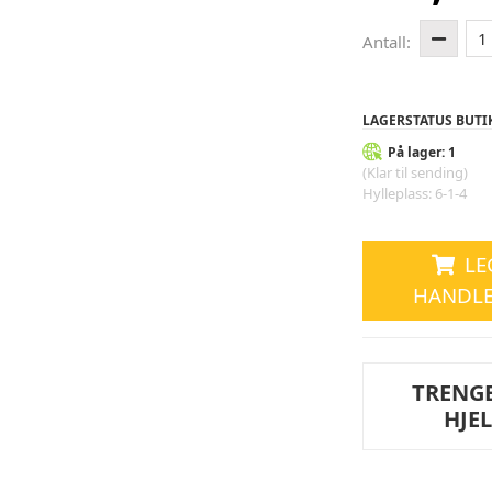
1
Antall:
LAGERSTATUS BUTI
På lager: 1
(Klar til sending)
Hylleplass: 6-1-4
LE
HANDL
TRENG
HJE