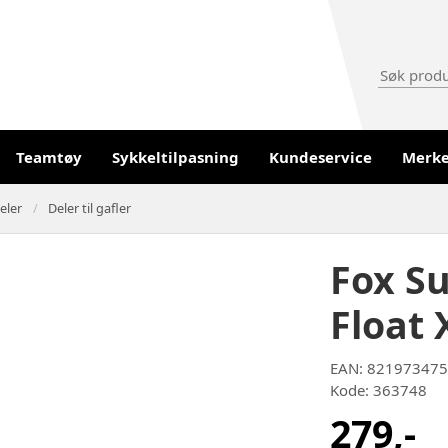
Teamtøy
Sykkeltilpasning
Kundeservice
Merk
eler
Deler til gafler
Fox Su
Float 
EAN: 82197347
Kode: 363748
279,-