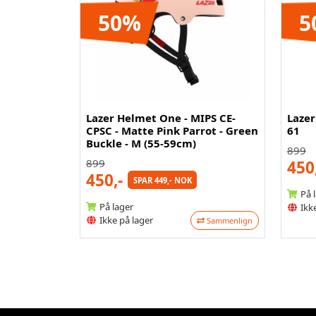
50%
5
Lazer Helmet One - MIPS CE-
Lazer
CPSC - Matte Pink Parrot - Green
61
Buckle - M (55-59cm)
899
899
450
450,-
SPAR 449,- NOK
På 
På lager
Ikke
Ikke på lager
Sammenlign