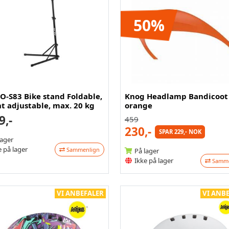
50%
O-S83 Bike stand Foldable,
Knog Headlamp Bandicoot
t adjustable, max. 20 kg
orange
9,-
459
230,-
SPAR 229,- NOK
lager
 på lager
Sammenlign
På lager
Ikke på lager
Samme
VI ANBEFALER
VI ANB