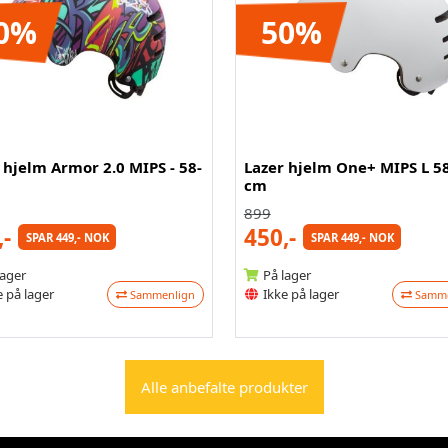
0%
50%
 hjelm Armor 2.0 MIPS - 58-
Lazer hjelm One+ MIPS L 5
cm
899
,-
450,-
SPAR 449,- NOK
SPAR 449,- NOK
lager
På lager
 på lager
Ikke på lager
Sammenlign
Samme
Alle anbefalte produkter