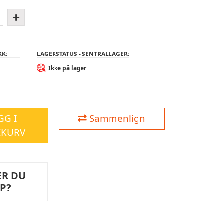
KK:
LAGERSTATUS - SENTRALLAGER:
Ikke på lager
GG I
Sammenlign
EKURV
ER DU
LP?