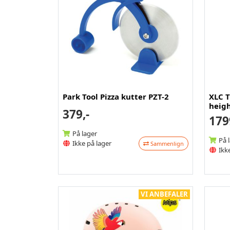
Park Tool Pizza kutter PZT-2
XLC T
heigh
379,-
179
På lager
På 
Ikke på lager
Sammenlign
Ikke
VI ANBEFALER