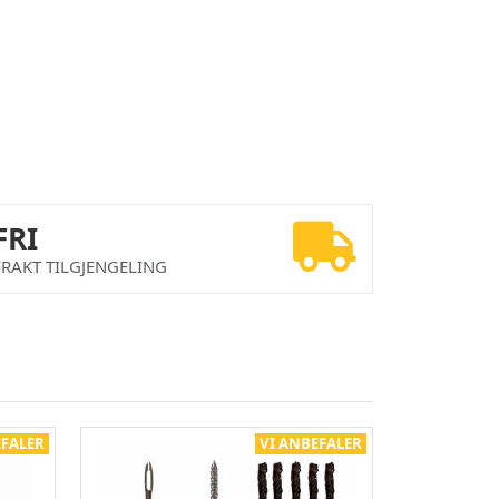
FRI
FRAKT TILGJENGELING
EFALER
VI ANBEFALER