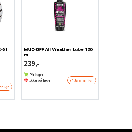
8-61
MUC-OFF All Weather Lube 120
ml
239,-
På lager
Ikke på lager
Sammenlign
nlign