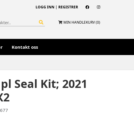
LOGG INN
|
REGISTRER
MIN HANDLEKURV (
0
)
er
Kontakt oss
pl Seal Kit; 2021
X2
5677