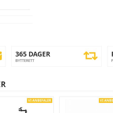
365 DAGER
BYTTERETT
ER
VI ANBEFALER
VI ANB