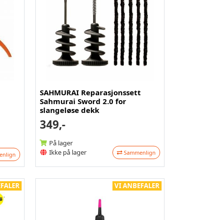
SAHMURAI Reparasjonssett
Sahmurai Sword 2.0 for
slangeløse dekk
349,-
På lager
Ikke på lager
Sammenlign
nlign
EFALER
VI ANBEFALER