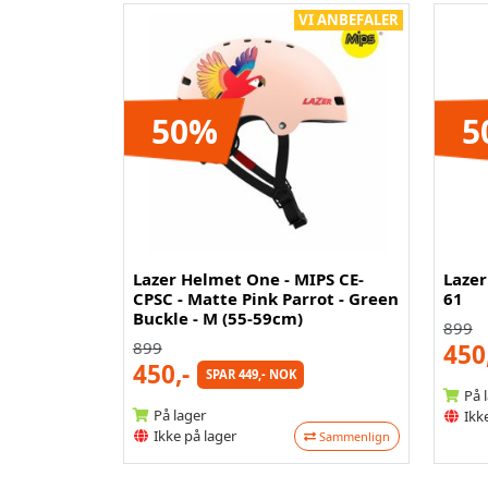
VI ANBEFALER
50%
5
Lazer Helmet One - MIPS CE-
Lazer
CPSC - Matte Pink Parrot - Green
61
Buckle - M (55-59cm)
899
899
450
450,-
SPAR 449,- NOK
På 
På lager
Ikke
Ikke på lager
Sammenlign