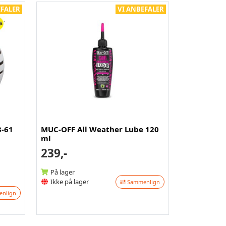
EFALER
VI ANBEFALER
8-61
MUC-OFF All Weather Lube 120
ml
239,-
På lager
Ikke på lager
Sammenlign
nlign