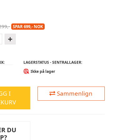
299,-
SPAR 699,- NOK
KK:
LAGERSTATUS - SENTRALLAGER:
Ikke på lager
GG I
Sammenlign
EKURV
ER DU
LP?