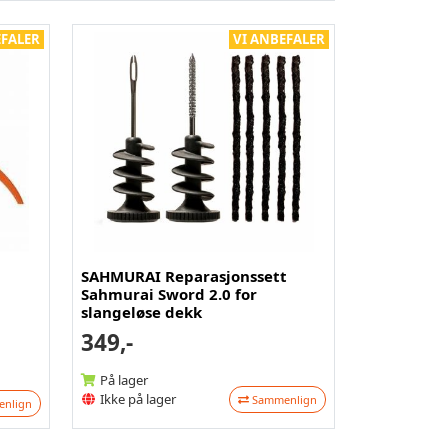
EFALER
VI ANBEFALER
SAHMURAI Reparasjonssett
Sahmurai Sword 2.0 for
slangeløse dekk
349,-
På lager
Ikke på lager
Sammenlign
nlign