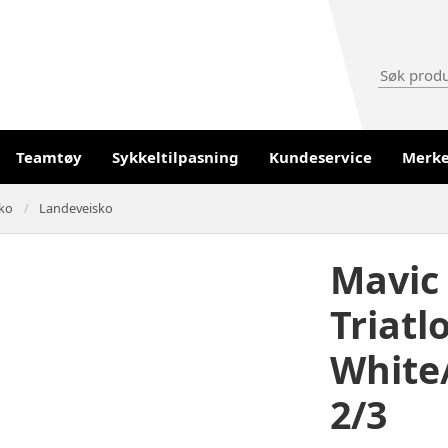
Teamtøy
Sykkeltilpasning
Kundeservice
Merk
ko
Landeveisko
Mavic 
Triatl
White/
2/3