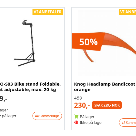
VI ANBEFALER
VI ANB
50%
O-S83 Bike stand Foldable,
Knog Headlamp Bandicoot
t adjustable, max. 20 kg
orange
9,-
459
230,-
SPAR 229,- NOK
lager
 på lager
Sammenlign
På lager
Ikke på lager
Samme