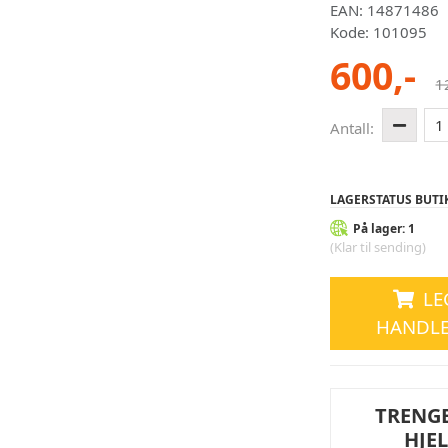
EAN: 14871486
Kode: 101095
600,-
1
1
Antall:
LAGERSTATUS BUTI
På lager: 1
(Klar til sending)
LE
HANDL
TRENG
HJE