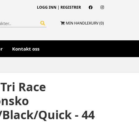
LOGG INN
|
REGISTRER
MIN HANDLEKURV (
0
)
er
Kontakt oss
Tri Race
onsko
Black/Quick - 44