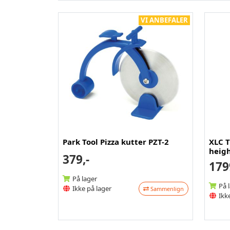
VI ANBEFALER
Park Tool Pizza kutter PZT-2
XLC T
heigh
379,-
179
På lager
På 
Ikke på lager
Sammenlign
Ikke