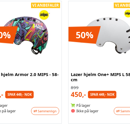
VI ANBEFALER
VI ANB
0%
50%
 hjelm Armor 2.0 MIPS - 58-
Lazer hjelm One+ MIPS L 5
cm
899
,-
450,-
SPAR 449,- NOK
SPAR 449,- NOK
lager
På lager
 på lager
Ikke på lager
Sammenlign
Samme