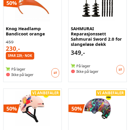
50%
Knog Headlamp
SAHMURAI
Bandicoot orange
Reparasjonssett
Sahmurai Sword 2.0 for
459
slangeløse dekk
230,-
349,-
SPAR 229,- NOK
På lager
På lager
Ikke på lager
Ikke på lager
VI ANBEFALER
VI ANBEFALER
50%
50%