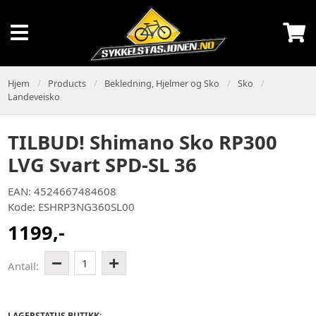
Hjem
Products
Bekledning, Hjelmer og Sko
Sko
Landeveisko
TILBUD! Shimano Sko RP300
LVG Svart SPD-SL 36
EAN: 4524667484608
Kode: ESHRP3NG360SL00
1199,-
1
Antall:
LAGERSTATUS BUTIKK: