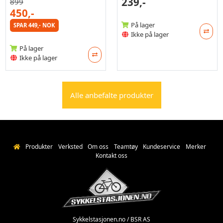
239,-
899
450,-
På lager
SPAR 449,- NOK
Ikke på lager
På lager
Ikke på lager
Alle anbefalte produkter
Produkter
Verksted
Om oss
Teamtøy
Kundeservice
Merker
Kontakt oss
Sykkelstasjonen.no / BSR AS