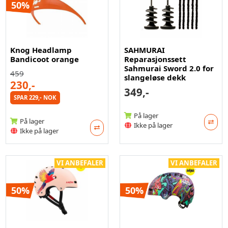
50%
Knog Headlamp
SAHMURAI
Bandicoot orange
Reparasjonssett
Sahmurai Sword 2.0 for
459
slangeløse dekk
230,-
349,-
SPAR 229,- NOK
På lager
På lager
Ikke på lager
Ikke på lager
VI ANBEFALER
VI ANBEFALER
50%
50%