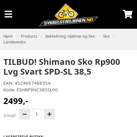
Hjem
Products
Bekledning, Hjelmer og Sko
Sko
Landeveisko
TILBUD! Shimano Sko Rp900
Lvg Svart SPD-SL 38,5
EAN: 4524667488354
Kode: ESHRP9NC385SL00
2499,-
1
Antall:
LAGERSTATUS BUTIKK: