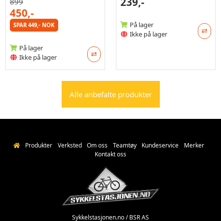
239,-
899
450,-
På lager
SPAR 449,- NOK
Ikke på lager
På lager
Ikke på lager
Alle anbefalte produkter
Produkter
Verksted
Om oss
Teamtøy
Kundeservice
Merker
Kontakt oss
Sykkelstasjonen.no / BSR AS