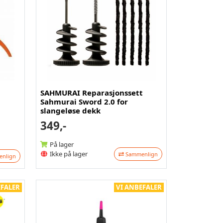
SAHMURAI Reparasjonssett
Sahmurai Sword 2.0 for
slangeløse dekk
349,-
På lager
Ikke på lager
Sammenlign
nlign
EFALER
VI ANBEFALER