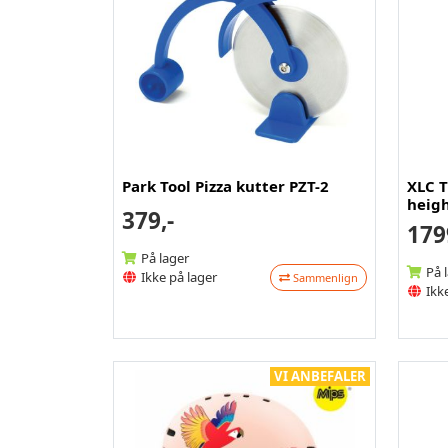
Park Tool Pizza kutter PZT-2
XLC T
heigh
379,-
179
På lager
På 
Ikke på lager
Sammenlign
Ikke
VI ANBEFALER