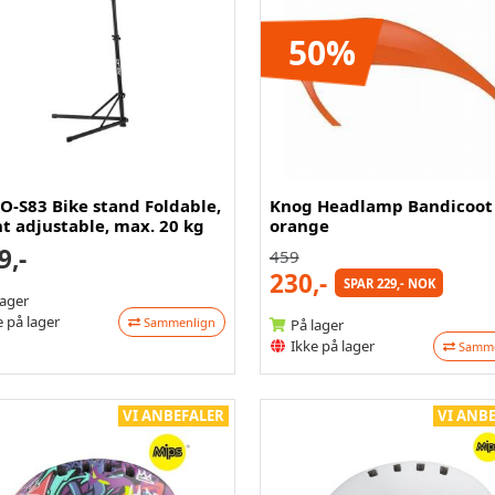
50%
O-S83 Bike stand Foldable,
Knog Headlamp Bandicoot
t adjustable, max. 20 kg
orange
9,-
459
230,-
SPAR 229,- NOK
lager
 på lager
Sammenlign
På lager
Ikke på lager
Samme
VI ANBEFALER
VI ANB