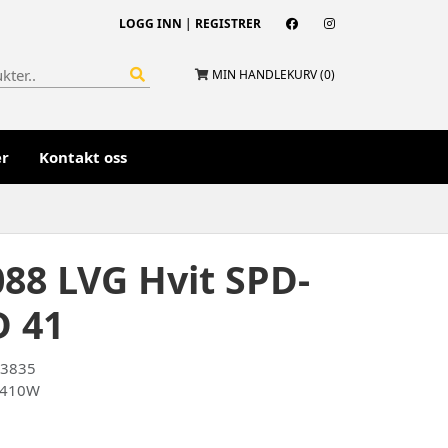
LOGG INN
|
REGISTRER
MIN HANDLEKURV (
0
)
er
Kontakt oss
88 LVG Hvit SPD-
D 41
43835
G410W