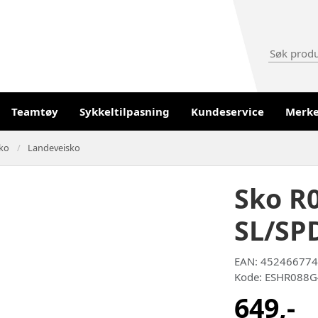
Teamtøy
Sykkeltilpasning
Kundeservice
Merk
ko
Landeveisko
Sko R0
SL/SP
EAN: 45246677
Kode: ESHR088
649,-