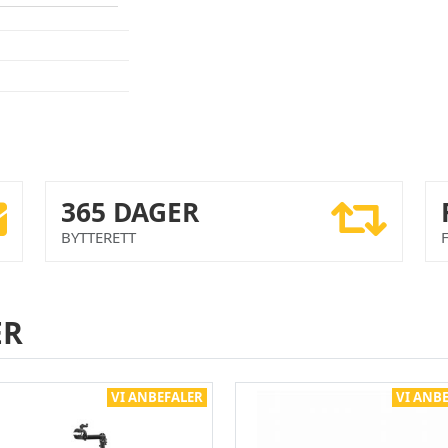
365 DAGER
BYTTERETT
ER
VI ANBEFALER
VI ANB