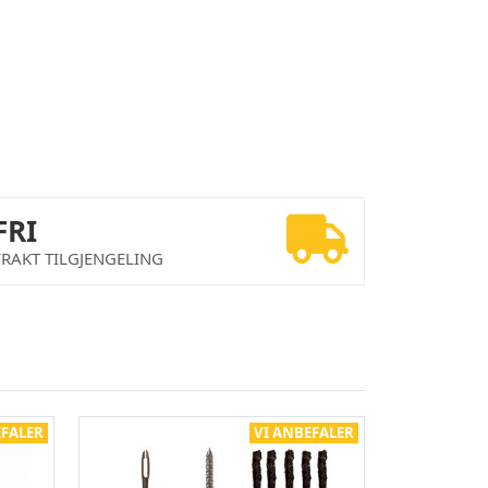
FRI
FRAKT TILGJENGELING
EFALER
VI ANBEFALER