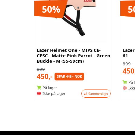
50%
5
Lazer Helmet One - MIPS CE-
Lazer
CPSC - Matte Pink Parrot - Green
61
Buckle - M (55-59cm)
899
899
450
450,-
SPAR 449,- NOK
På 
På lager
Ikke
Ikke på lager
Sammenlign