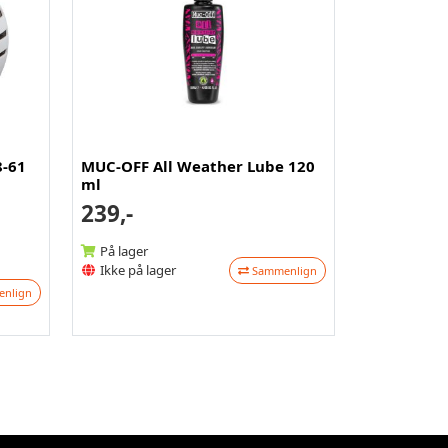
8-61
MUC-OFF All Weather Lube 120
ml
239,-
På lager
Ikke på lager
Sammenlign
nlign