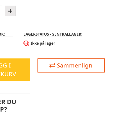
KK:
LAGERSTATUS - SENTRALLAGER:
Ikke på lager
GG I
Sammenlign
EKURV
ER DU
LP?