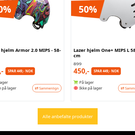
0%
50%
 hjelm Armor 2.0 MIPS - 58-
Lazer hjelm One+ MIPS L 5
cm
899
,-
450,-
SPAR 449,- NOK
SPAR 449,- NOK
lager
På lager
 på lager
Ikke på lager
Sammenlign
Samme
Alle anbefalte produkter