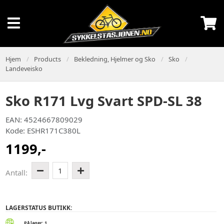
Hjem
Products
Bekledning, Hjelmer og Sko
Sko
Landeveisko
Sko R171 Lvg Svart SPD-SL 38
EAN: 4524667809029
Kode: ESHR171C380L
1199,-
1
Antall:
LAGERSTATUS BUTIKK:
På lager: 1