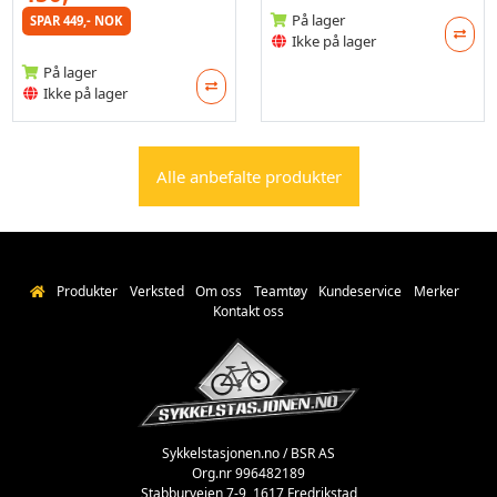
På lager
SPAR 449,- NOK
Ikke på lager
På lager
Ikke på lager
Alle anbefalte produkter
Produkter
Verksted
Om oss
Teamtøy
Kundeservice
Merker
Kontakt oss
Sykkelstasjonen.no / BSR AS
Org.nr 996482189
Stabburveien 7-9, 1617 Fredrikstad