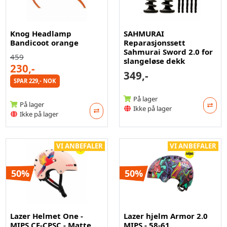
Knog Headlamp
SAHMURAI
Bandicoot orange
Reparasjonssett
Sahmurai Sword 2.0 for
459
slangeløse dekk
230,-
349,-
SPAR 229,- NOK
På lager
På lager
Ikke på lager
Ikke på lager
VI ANBEFALER
VI ANBEFALER
50%
50%
Lazer Helmet One -
Lazer hjelm Armor 2.0
MIPS CE-CPSC - Matte
MIPS - 58-61