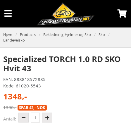
Hjem
Products
Bekledning, Hjelmer og Sko
Sko
Landeveisko
Specialized TORCH 1.0 RD SKO
Hvit 43
EAN: 888818572885
Kode: 61020-5543
1348,-
1390,-
SPAR 42,- NOK
1
Antall: