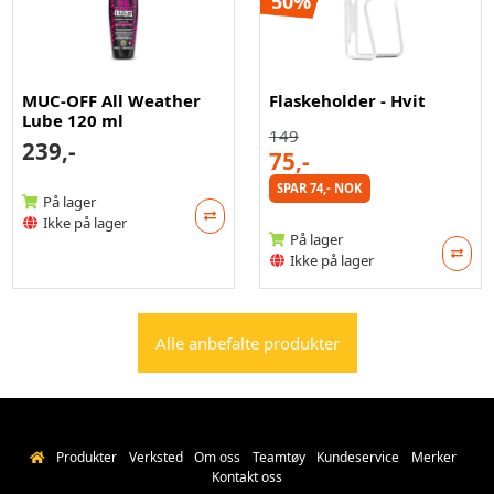
50%
MUC-OFF All Weather
Flaskeholder - Hvit
Lube 120 ml
149
239,-
75,-
SPAR 74,- NOK
På lager
Ikke på lager
På lager
Ikke på lager
Alle anbefalte produkter
Produkter
Verksted
Om oss
Teamtøy
Kundeservice
Merker
Kontakt oss