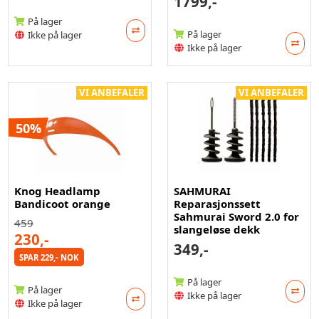
1799,-
På lager
På lager
Ikke på lager
Ikke på lager
VI ANBEFALER
VI ANBEFALER
50%
Knog Headlamp
SAHMURAI
Bandicoot orange
Reparasjonssett
Sahmurai Sword 2.0 for
459
slangeløse dekk
230,-
349,-
SPAR 229,- NOK
På lager
På lager
Ikke på lager
Ikke på lager