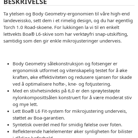
BESKRIVELSE
Ta ytelsen og Body Geometry-ergonomien til våre high-end
landeveissko, sett dem i et rimelig design, og du har egentlig
Torch 1.0 Road-skoene. For lukkingen la vi til en enkelt
lettvekts Boa® L6-skive som har verktøyfri snap-utskifting,
samtidig som den gir enkle mikrojusteringer underveis.
Body Geometry sålekonstruksjon og fotsenger er
ergonomisk utformet og vitenskapelig testet for å øke
kraften, øke effektiviteten og redusere sjansen for skade
ved å optimalisere hofte-, kne- og fotjustering.
Med en stivhetsindeks på 6,0 er den sprøytestøpte
nylonkomposittsålen konstruert for å være moderat stiv
og mye lett.
Lett Boa® L6 Fit-system for mikrojustering underveis,
støttet av Boa-garantien.
Syntetisk overdel med for smidig følelse over foten.
Reflekterende hælelementer øker synligheten for bilister
i dårlige lysforhold.