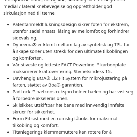
medial / lateral knebevegelse og opprettholder god
sirkulasjon ned til tærne.
Patentanmeldt lukningsdesign sikrer foten for ekstrem,
utenfor sadelinnsats, låsing av mellomfot og forhindrer
sidevalsing.
Dyneema® er klemt mellom lag av syntetisk og TPU for
å skape soner uten strekk for den ultimate tilkoblingen
og komforten.
Vår stiveste og letteste FACT Powerline ™ karbonplate
maksimerer kraftoverføring: Stivhetsindeks 15.
Uavhengig BOA® Li2 Fit System for mikrojustering på
farten, støttet av Boa®-garantien.
PadLock ™ hælkonstruksjon holder hælen og har vist seg
å forbedre akselerasjonen.
Sklisikker, utskiftbar hælbane med innvendig innfelte
skruer for sikkerhet.
Form Fit sist med en romslig tåboks for maksimal
tilkobling og komfort.
Titanlegerings klemmemuttere kan rotere for å