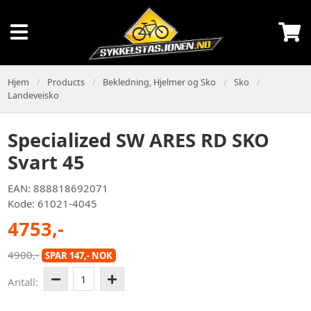
Hjem
Products
Bekledning, Hjelmer og Sko
Sko
Landeveisko
Specialized SW ARES RD SKO
Svart 45
EAN: 888818692071
Kode: 61021-4045
4753,-
4900,-
SPAR 147,- NOK
1
Antall: