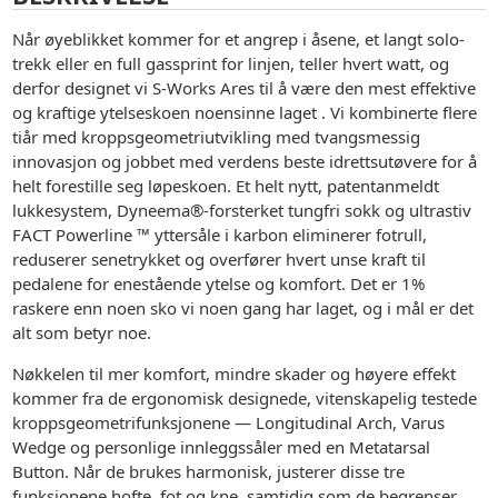
Når øyeblikket kommer for et angrep i åsene, et langt solo-
trekk eller en full gassprint for linjen, teller hvert watt, og
derfor designet vi S-Works Ares til å være den mest effektive
og kraftige ytelseskoen noensinne laget . Vi kombinerte flere
tiår med kroppsgeometriutvikling med tvangsmessig
innovasjon og jobbet med verdens beste idrettsutøvere for å
helt forestille seg løpeskoen. Et helt nytt, patentanmeldt
lukkesystem, Dyneema®-forsterket tungfri sokk og ultrastiv
FACT Powerline ™ yttersåle i karbon eliminerer fotrull,
reduserer senetrykket og overfører hvert unse kraft til
pedalene for enestående ytelse og komfort. Det er 1%
raskere enn noen sko vi noen gang har laget, og i mål er det
alt som betyr noe.
Nøkkelen til mer komfort, mindre skader og høyere effekt
kommer fra de ergonomisk designede, vitenskapelig testede
kroppsgeometrifunksjonene — Longitudinal Arch, Varus
Wedge og personlige innleggssåler med en Metatarsal
Button. Når de brukes harmonisk, justerer disse tre
funksjonene hofte, fot og kne, samtidig som de begrenser