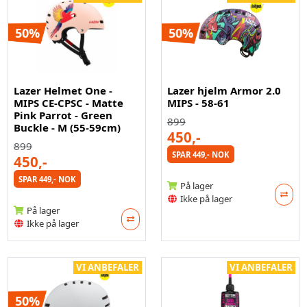
50%
50%
Lazer Helmet One -
Lazer hjelm Armor 2.0
MIPS CE-CPSC - Matte
MIPS - 58-61
Pink Parrot - Green
899
Buckle - M (55-59cm)
450,-
899
SPAR 449,- NOK
450,-
SPAR 449,- NOK
På lager
Ikke på lager
På lager
Ikke på lager
VI ANBEFALER
VI ANBEFALER
50%