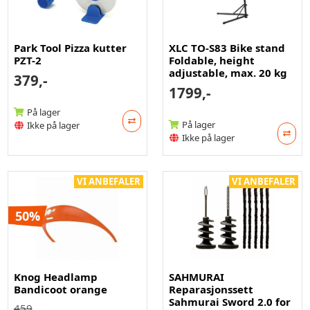
Park Tool Pizza kutter
XLC TO-S83 Bike stand
PZT-2
Foldable, height
adjustable, max. 20 kg
379,-
1799,-
På lager
På lager
Ikke på lager
Ikke på lager
VI ANBEFALER
VI ANBEFALER
50%
Knog Headlamp
SAHMURAI
Bandicoot orange
Reparasjonssett
Sahmurai Sword 2.0 for
459