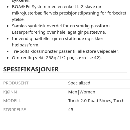
BOA® Fit System med en enkelt Li2-skive gir
mikrojusterbar, flerveis presisjonstilpasning for forbedret
ytelse.
Sømløs syntetisk overdel for en smidig passform.
Laserperforering over hele laget gir pusteevne.
Innvendig hælteller gir en støttende og sikker
hælpassform.
Tre-bolts klossmønster passer til alle store veipedaler.
Omtrentlig vekt: 268g (1/2 par, størrelse 42).
SPESIFIKASJONER
PRODUSENT
Specialized
KJØNN
Men|Women
MODELL
Torch 2.0 Road Shoes, Torch
STØRRELSE
45