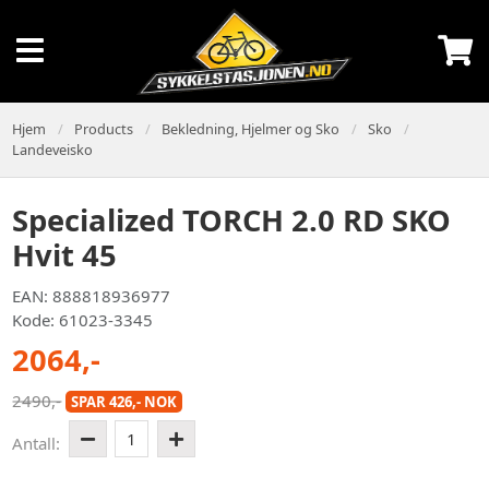
Hjem
Products
Bekledning, Hjelmer og Sko
Sko
Landeveisko
Specialized TORCH 2.0 RD SKO
Hvit 45
EAN: 888818936977
Kode: 61023-3345
2064,-
2490,-
SPAR 426,- NOK
1
Antall: