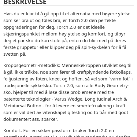
BESKRIVELSE
Hvis du er klar til å gå opp til et alternativ med høyere ytelse
som ser bra ut og føles bra, er Torch 2.0 den perfekte
oppgraderingen for deg. Torch 2.0 er det ideelle
skjæringspunktet mellom høy ytelse og komfort, og tilbyr
deg et par sko du kan stole på, enten du blir med på deres
første gruppetur eller klipper deg på spin-sykkelen for å få
svetten på.
Kroppsgeometri-metodikk: Menneskekroppen utviklet seg til
å gå, ikke tråkke, noe som fører til kraftplyndende fotkollaps,
feiljustering av foten, kneet og hoften, så vel som "varm fot" i
tradisjonelle sykkelsko. Torch 2.0, som alle Body Geometry-
sko, hjelper til med å løse disse problemene med tre
patenterte teknologier - Varus Wedge, Longitudinal Arch &
Metatarsal Button - for å levere en smertefri økning i kraft
som er validert av vitenskapelig testing og to tiår med godt
dokumentert ass. sparker.
Komfort: For en sikker passform bruker Torch 2.0 en
enestående, premium Li2 BOA®-skive med myke guider for