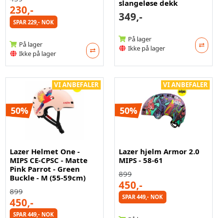
slangeløse dekk
230,-
349,-
SPAR 229,- NOK
På lager
På lager
Ikke på lager
Ikke på lager
VI ANBEFALER
VI ANBEFALER
50%
50%
Lazer Helmet One -
Lazer hjelm Armor 2.0
MIPS CE-CPSC - Matte
MIPS - 58-61
Pink Parrot - Green
899
Buckle - M (55-59cm)
450,-
899
SPAR 449,- NOK
450,-
SPAR 449,- NOK