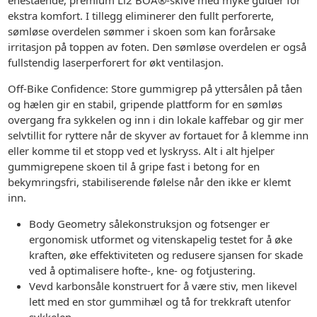
ekstra komfort. I tillegg eliminerer den fullt perforerte,
sømløse overdelen sømmer i skoen som kan forårsake
irritasjon på toppen av foten. Den sømløse overdelen er også
fullstendig laserperforert for økt ventilasjon.
Off-Bike Confidence: Store gummigrep på yttersålen på tåen
og hælen gir en stabil, gripende plattform for en sømløs
overgang fra sykkelen og inn i din lokale kaffebar og gir mer
selvtillit for ryttere når de skyver av fortauet for å klemme inn
eller komme til et stopp ved et lyskryss. Alt i alt hjelper
gummigrepene skoen til å gripe fast i betong for en
bekymringsfri, stabiliserende følelse når den ikke er klemt
inn.
Body Geometry sålekonstruksjon og fotsenger er
ergonomisk utformet og vitenskapelig testet for å øke
kraften, øke effektiviteten og redusere sjansen for skade
ved å optimalisere hofte-, kne- og fotjustering.
Vevd karbonsåle konstruert for å være stiv, men likevel
lett med en stor gummihæl og tå for trekkraft utenfor
sykkelen.