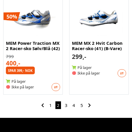
50%
MEM Power Traction MX
MEM MX 2 Hvit Carbon
2 Racer-sko Sølv/Blå (42)
Racer-sko (41) (B-Vare)
299,-
799
400,-
På lager
SPAR 399,- NOK
Ikke på lager
På lager
Ikke på lager
1
2
3
4
5