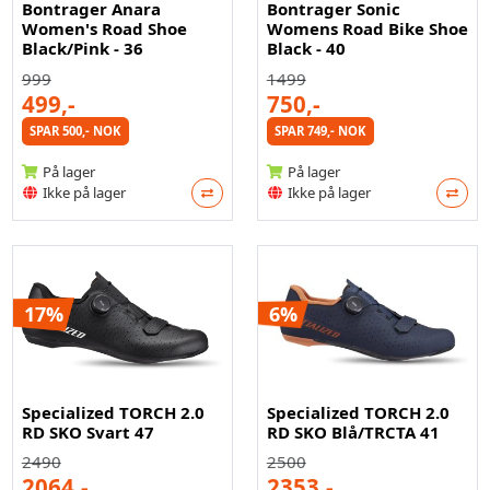
Bontrager Anara
Bontrager Sonic
Women's Road Shoe
Womens Road Bike Shoe
Black/Pink - 36
Black - 40
999
1499
499,-
750,-
SPAR 500,- NOK
SPAR 749,- NOK
På lager
På lager
Ikke på lager
Ikke på lager
17%
6%
Specialized TORCH 2.0
Specialized TORCH 2.0
RD SKO Svart 47
RD SKO Blå/TRCTA 41
2490
2500
2064,-
2353,-