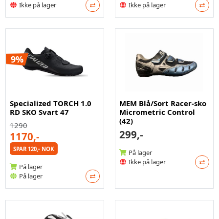
Ikke på lager
Ikke på lager
9%
Specialized TORCH 1.0
MEM Blå/Sort Racer-sko
RD SKO Svart 47
Micrometric Control
(42)
1290
299,-
1170,-
SPAR 120,- NOK
På lager
Ikke på lager
På lager
På lager