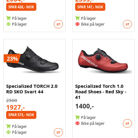
SPAR 426,- NOK
SPAR 147,- NOK
På lager
På lager
På lager
Ikke på lager
23%
Specialized TORCH 2.0
Specialized Torch 1.0
RD SKO Svart 44
Road Shoes - Red Sky -
41
2500
1400,-
1927,-
SPAR 573,- NOK
På lager
Ikke på lager
På lager
På lager