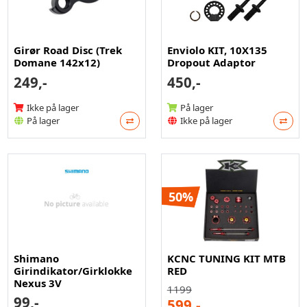
Girør Road Disc (Trek
Enviolo KIT, 10X135
Domane 142x12)
Dropout Adaptor
249,-
450,-
Ikke på lager
På lager
På lager
Ikke på lager
50%
Shimano
KCNC TUNING KIT MTB
Girindikator/Girklokke
RED
Nexus 3V
1199
99,-
599,-