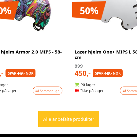
0%
50%
 hjelm Armor 2.0 MIPS - 58-
Lazer hjelm One+ MIPS L 5
cm
899
,-
450,-
SPAR 449,- NOK
SPAR 449,- NOK
lager
På lager
 på lager
Ikke på lager
Sammenlign
Samme
Alle anbefalte produkter