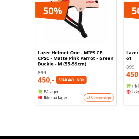
50%
5
Lazer Helmet One - MIPS CE-
Lazer
CPSC - Matte Pink Parrot - Green
61
Buckle - M (55-59cm)
899
899
450
450,-
SPAR 449,- NOK
På 
På lager
Ikke
Ikke på lager
Sammenlign