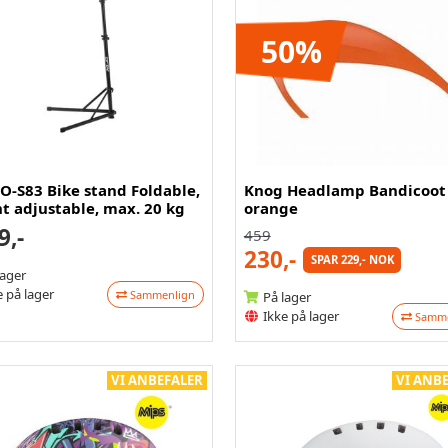
50%
O-S83 Bike stand Foldable,
Knog Headlamp Bandicoot
t adjustable, max. 20 kg
orange
9,-
459
230,-
SPAR 229,- NOK
lager
 på lager
Sammenlign
På lager
Ikke på lager
Samme
VI ANBEFALER
VI ANB