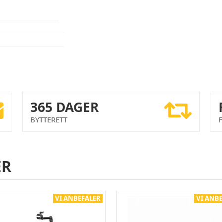
365 DAGER
BYTTERETT
ER
VI ANBEFALER
VI ANB