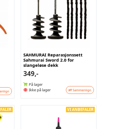
SAHMURAI Reparasjonssett
Sahmurai Sword 2.0 for
slangeløse dekk
349,-
På lager
Ikke på lager
Sammenlign
nlign
EFALER
VI ANBEFALER