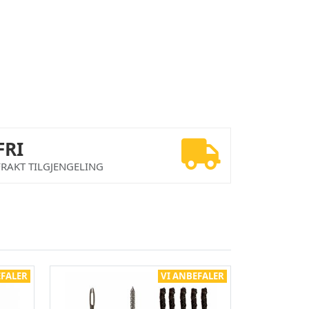
FRI
FRAKT TILGJENGELING
EFALER
VI ANBEFALER