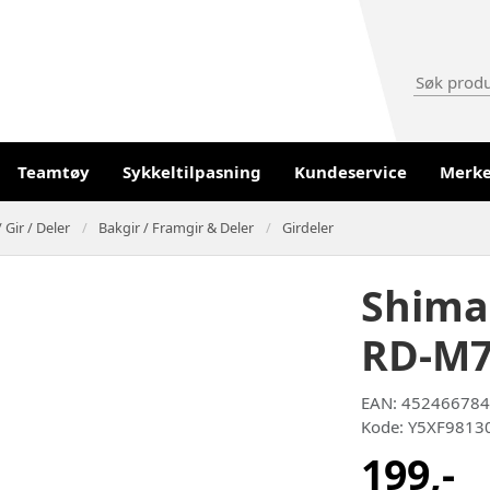
Teamtøy
Sykkeltilpasning
Kundeservice
Merk
 Gir / Deler
Bakgir / Framgir & Deler
Girdeler
Shima
RD-M7
EAN: 45246678
Kode: Y5XF9813
199,-