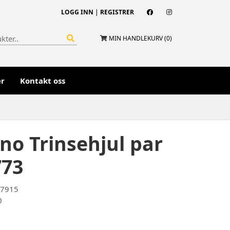
LOGG INN
|
REGISTRER
MIN HANDLEKURV (
0
)
er
Kontakt oss
no Trinsehjul par
73
47915
0