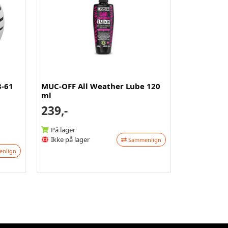
8-61
MUC-OFF All Weather Lube 120
ml
239,-
På lager
Ikke på lager
Sammenlign
nlign