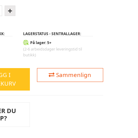
KK:
LAGERSTATUS - SENTRALLAGER:
På lager: 5+
(2-6 arbeidsdager leveringstid til
butikk)
GG I
Sammenlign
EKURV
ER DU
LP?