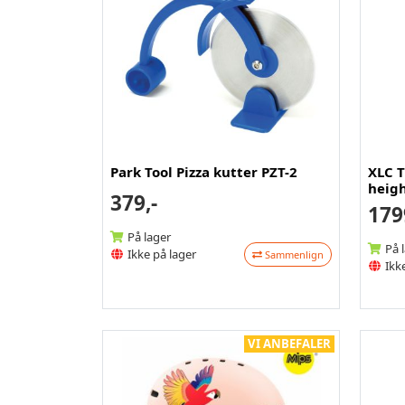
Park Tool Pizza kutter PZT-2
XLC T
heigh
379,-
179
På lager
På 
Ikke på lager
Sammenlign
Ikke
VI ANBEFALER