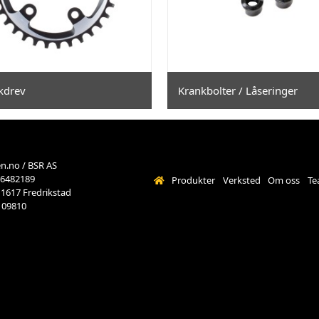
kdrev
Krankbolter / Låseringer
n.no / BSR AS
96482189
Produkter
Verksted
Om oss
Te
 1617 Fredrikstad
109810