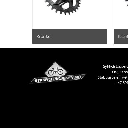
Kranker
Kran
Sykkelstasjone
Org.nr 9
Stabburveien 7-9,
+47 69