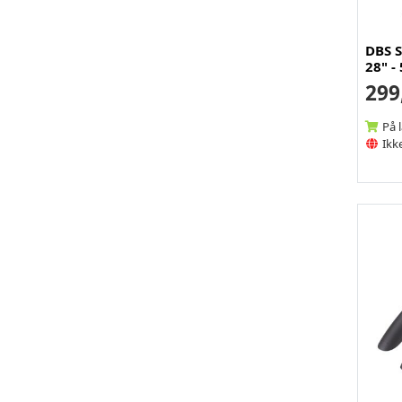
DBS S
28" 
299
På 
Ikke