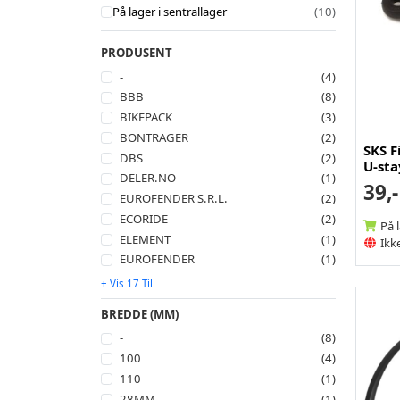
På lager i sentrallager
(10)
PRODUSENT
-
(4)
BBB
(8)
BIKEPACK
(3)
BONTRAGER
(2)
SKS F
DBS
(2)
U-sta
DELER.NO
(1)
39,-
EUROFENDER S.R.L.
(2)
ECORIDE
(2)
På 
ELEMENT
(1)
Ikke
EUROFENDER
(1)
+ Vis 17 Til
BREDDE (MM)
-
(8)
100
(4)
110
(1)
28MM
(1)