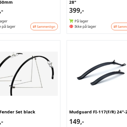
- 60mm
28"
,-
399,-
lager
På lager
 på lager
Ikke på lager
Sammenlign
Samme
Fender Set black
Mudguard FI-117(F/R) 24"-
,-
149,-