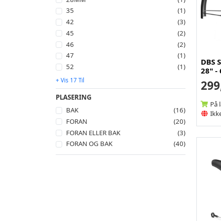
35
(1)
42
(3)
45
(2)
46
(2)
47
(1)
DBS S
52
(1)
28" 
+ Vis 17 Til
299
PLASERING
På 
BAK
(16)
Ikke
FORAN
(20)
FORAN ELLER BAK
(3)
FORAN OG BAK
(40)