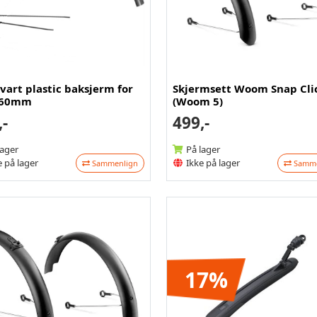
vart plastic baksjerm for
Skjermsett Woom Snap Cli
- 60mm
(Woom 5)
,-
499,-
lager
På lager
 på lager
Ikke på lager
Sammenlign
Samme
17%