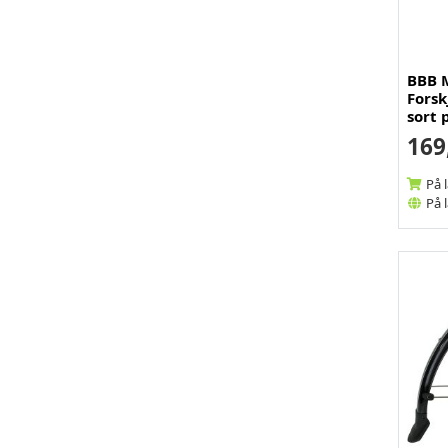
BBB 
Fors
sort 
169
På 
På 