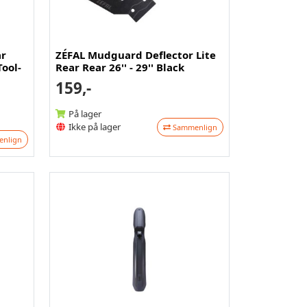
ar
ZÉFAL Mudguard Deflector Lite
Tool-
Rear Rear 26'' - 29'' Black
159,-
På lager
Ikke på lager
Sammenlign
nlign