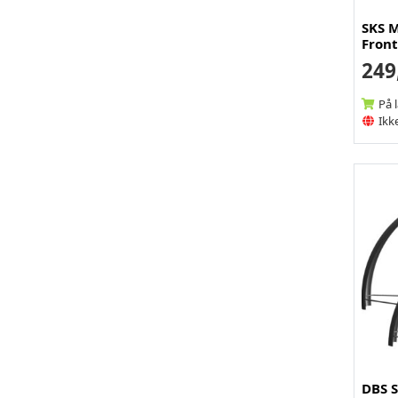
SKS 
Front
249
På 
Ikke
DBS S