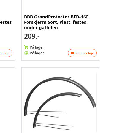
BBB GrandProtector BFD-16F
festes
Forskjerm Sort, Plast, festes
under gaffelen
209,-
På lager
På lager
nlign
Sammenlign