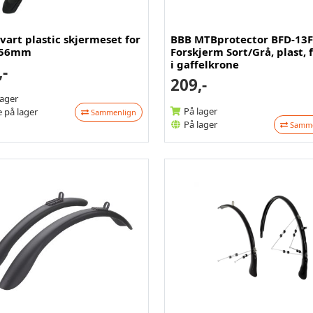
vart plastic skjermeset for
BBB MTBprotector BFD-13F
- 56mm
Forskjerm Sort/Grå, plast, 
i gaffelkrone
,-
209,-
lager
På lager
 på lager
Sammenlign
På lager
Samme