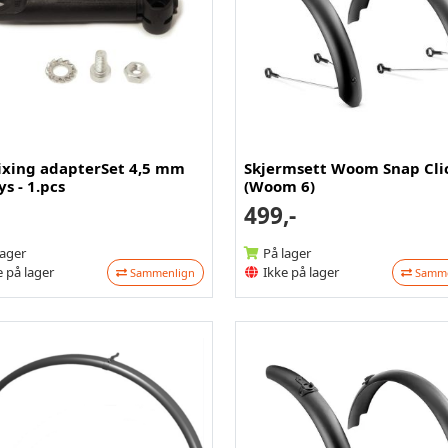
ixing adapterSet 4,5 mm
Skjermsett Woom Snap Cli
ys - 1.pcs
(Woom 6)
499,-
lager
På lager
 på lager
Ikke på lager
Sammenlign
Samme