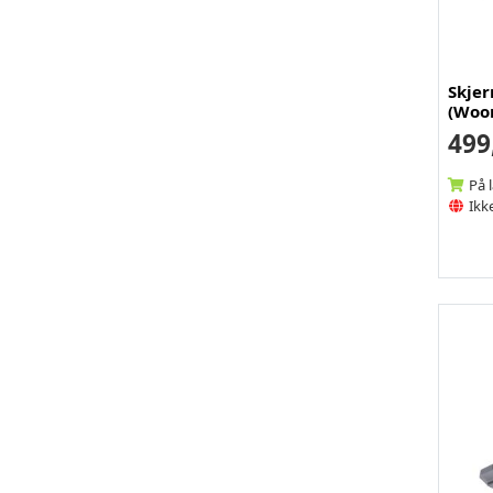
Skje
(Woo
499
På 
Ikke