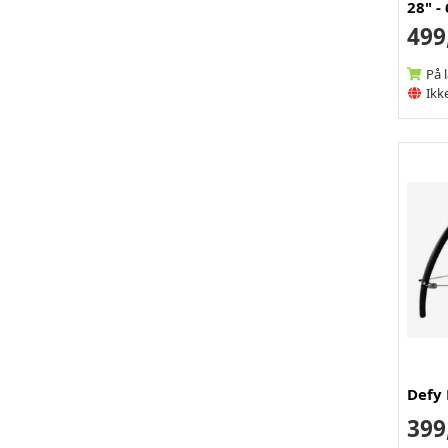
28" 
499
På 
Ikke
Defy 
399