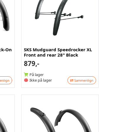
ck-On
SKS Mudguard Speedrocker XL
Front and rear 28" Black
879,-
På lager
Ikke på lager
nlign
Sammenlign