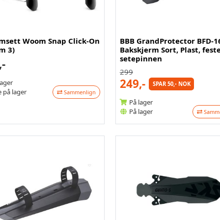
rmsett Woom Snap Click-On
BBB GrandProtector BFD-1
m 3)
Bakskjerm Sort, Plast, feste
setepinnen
,-
299
249,-
lager
SPAR 50,- NOK
 på lager
Sammenlign
På lager
På lager
Samme