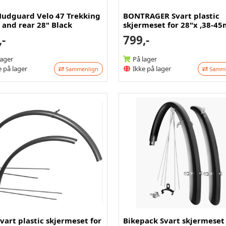
Mudguard Velo 47 Trekking
BONTRAGER Svart plastic
 and rear 28" Black
skjermeset for 28"x ,38-4
,-
799,-
lager
På lager
 på lager
Ikke på lager
Sammenlign
Samme
vart plastic skjermeset for
Bikepack Svart skjermeset 