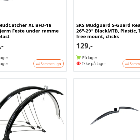
MudCatcher XL BFD-18
SKS Mudguard S-Guard Re
kjerm Feste under ramme
26"-29" BlackMTB, Plastic, 
plast
free mount, clicks
,-
129,-
lager
På lager
lager
Ikke på lager
Sammenlign
Samme