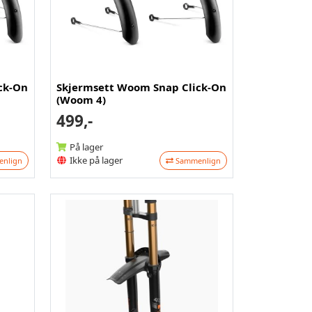
ck-On
Skjermsett Woom Snap Click-On
(Woom 4)
499,-
På lager
Ikke på lager
nlign
Sammenlign