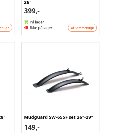
26"
399,-
På lager
Ikke på lager
nlign
Sammenlign
28"
Mudguard SW-655F set 26"-29"
149,-