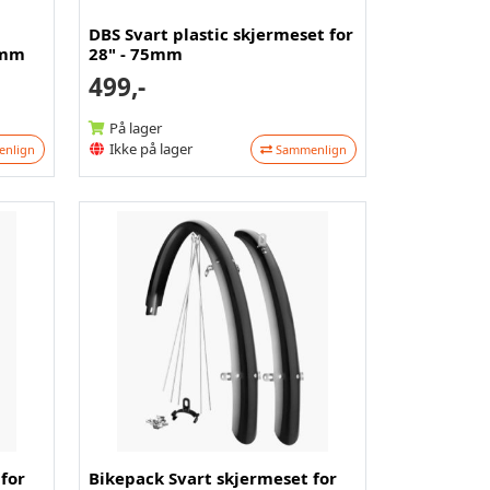
DBS Svart plastic skjermeset for
5mm
28" - 75mm
499,-
På lager
Ikke på lager
nlign
Sammenlign
for
Bikepack Svart skjermeset for