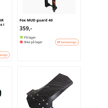
6R
Fox MUD guard 40
s i
359,-
På lager
Ikke på lager
Sammenlign
nlign