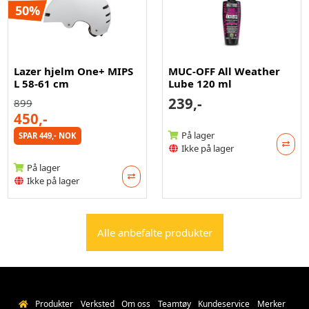
50%
Lazer hjelm One+ MIPS
MUC-OFF All Weather
L 58-61 cm
Lube 120 ml
239,-
899
450,-
På lager
SPAR 449,- NOK
Ikke på lager
På lager
Ikke på lager
Alle anbefalte produkter
Produkter
Verksted
Om oss
Teamtøy
Kundeservice
Merker