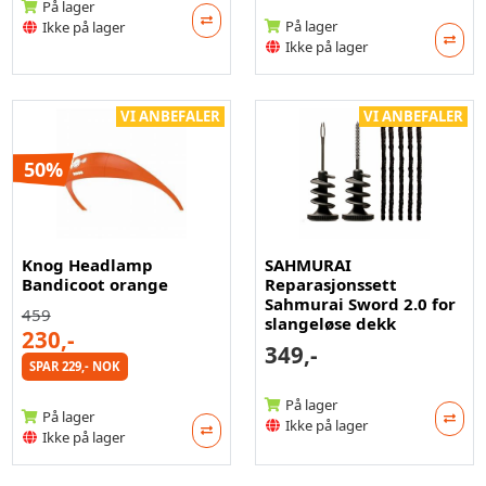
På lager
På lager
Ikke på lager
Ikke på lager
VI ANBEFALER
VI ANBEFALER
50%
Knog Headlamp
SAHMURAI
Bandicoot orange
Reparasjonssett
Sahmurai Sword 2.0 for
459
slangeløse dekk
230,-
349,-
SPAR 229,- NOK
På lager
På lager
Ikke på lager
Ikke på lager