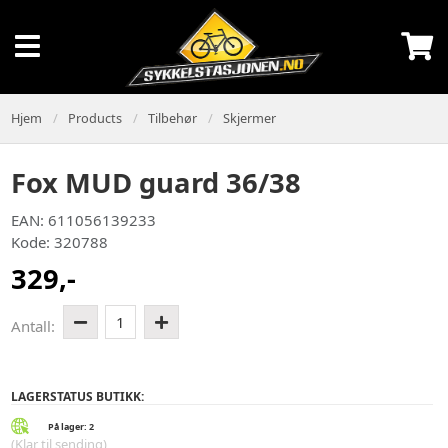
Hjem
Products
Tilbehør
Skjermer
Fox MUD guard 36/38
EAN: 611056139233
Kode: 320788
329,-
1
Antall:
LAGERSTATUS BUTIKK:
På lager: 2
(Klar til sending)