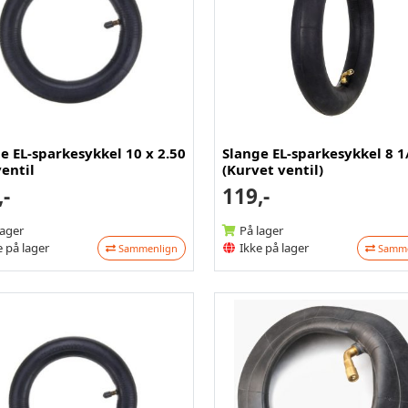
e EL-sparkesykkel 10 x 2.50
Slange EL-sparkesykkel 8 1/
ventil
(Kurvet ventil)
,-
119,-
lager
På lager
 på lager
Ikke på lager
Sammenlign
Samme