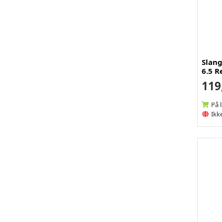
Slang
6.5 R
119
På 
Ikke