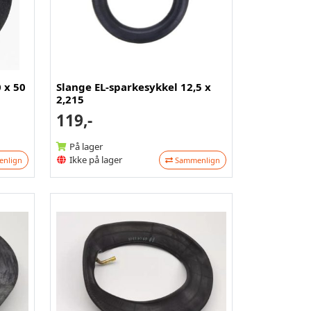
 x 50
Slange EL-sparkesykkel 12,5 x
2,215
119,-
På lager
Ikke på lager
nlign
Sammenlign