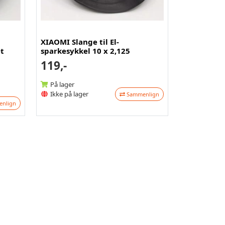
XIAOMI Slange til El-
t
sparkesykkel 10 x 2,125
119,-
På lager
Ikke på lager
Sammenlign
nlign