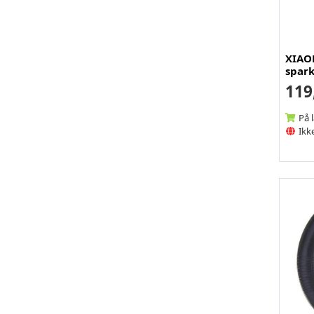
XIAOM
spark
119
På 
Ikke