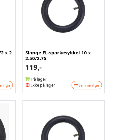
2 x 2
Slange EL-sparkesykkel 10 x
2.50/2.75
119,-
På lager
Ikke på lager
nlign
Sammenlign