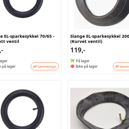
e EL-sparkesykkel 70/65 -
Slange EL-sparkesykkel 200
ett ventil
(Kurvet ventil)
,-
119,-
lager
På lager
 på lager
Ikke på lager
Sammenlign
Samme