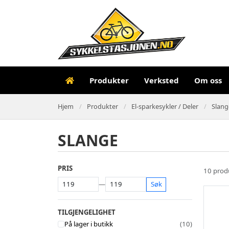
Produkter
Verksted
Om oss
Hjem
Produkter
El-sparkesykler / Deler
Slang
SLANGE
PRIS
10 prod
—
Søk
TILGJENGELIGHET
På lager i butikk
(10)