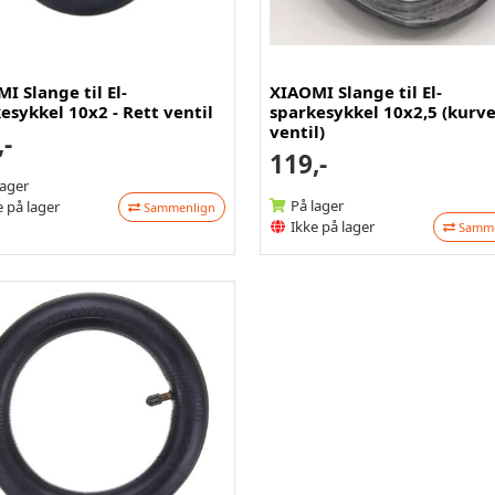
I Slange til El-
XIAOMI Slange til El-
esykkel 10x2 - Rett ventil
sparkesykkel 10x2,5 (kurve
ventil)
,-
119,-
lager
På lager
 på lager
Sammenlign
Ikke på lager
Samme