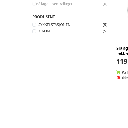
På lager i sentrallager
(0)
PRODUSENT
SYKKELSTASJONEN
(5)
XIAOMI
(5)
Slang
rett 
119
På 
Ikke