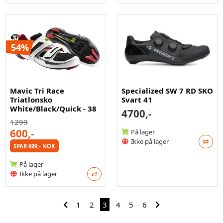
54%
Mavic Tri Race
Specialized SW 7 RD SKO
Triatlonsko
Svart 41
White/Black/Quick - 38
4700,-
1299
600,-
På lager
Ikke på lager
SPAR 699,- NOK
På lager
Ikke på lager
1
2
3
4
5
6