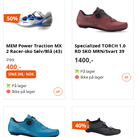
50%
MEM Power Traction MX
Specialized TORCH 1.0
2 Racer-sko Sølv/Blå (43)
RD SKO MRN/Svart 39
1400,-
799
400,-
På lager
SPAR 399,- NOK
Ikke på lager
På lager
Ikke på lager
40%