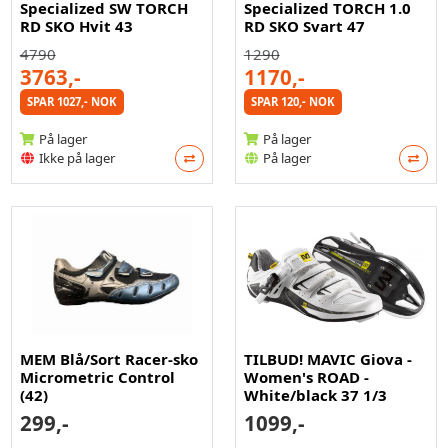
Specialized SW TORCH
Specialized TORCH 1.0
RD SKO Hvit 43
RD SKO Svart 47
4790
1290
3763,-
1170,-
SPAR 1027,- NOK
SPAR 120,- NOK
På lager
På lager
Ikke på lager
På lager
MEM Blå/Sort Racer-sko
TILBUD! MAVIC Giova -
Micrometric Control
Women's ROAD -
(42)
White/black 37 1/3
299,-
1099,-