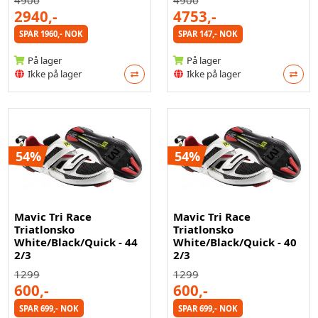
2940,-
4753,-
SPAR 1960,- NOK
SPAR 147,- NOK
På lager
På lager
Ikke på lager
Ikke på lager
54%
54%
Mavic Tri Race
Mavic Tri Race
Triatlonsko
Triatlonsko
White/Black/Quick - 44
White/Black/Quick - 40
2/3
2/3
1299
1299
600,-
600,-
SPAR 699,- NOK
SPAR 699,- NOK